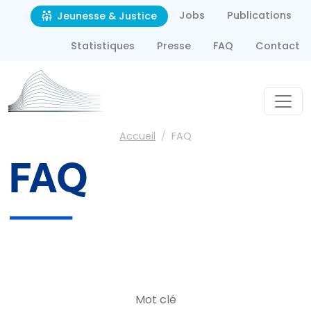
Second navigation
Aller au contenu principal
Jobs
Publications
Jeunesse & Justice
Statistiques
Presse
FAQ
Contact
Fil d'Ariane
Accueil
FAQ
FAQ
Mot clé