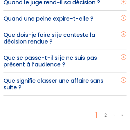
Quand le juge rend-il sa décision ?
Quand une peine expire-t-elle ?
Que dois-je faire si je conteste la
décision rendue ?
Que se passe-t-il si je ne suis pas
présent à l’audience ?
Que signifie classer une affaire sans
suite ?
Pagination
Page cou
1
Page
Page su
Dern
2
›
»