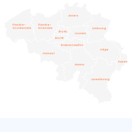
Anvers
Flandre-
Flandre-
Occidentale
Orientale
Limbourg
Bru NL
Louvain
Bru FR
Brabant wallon
Liège
Hainaut
Eupen
Namur
Luxembourg