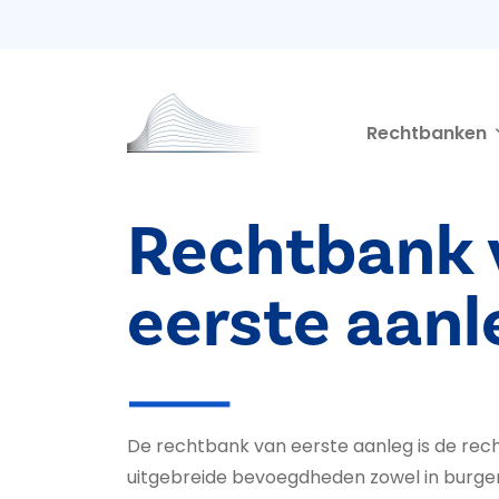
Second navigation
Overslaan en naar de inhoud gaan
Rechtbanken
Rechtbank 
eerste aanl
De rechtbank van eerste aanleg is de re
uitgebreide bevoegdheden zowel in burgerli