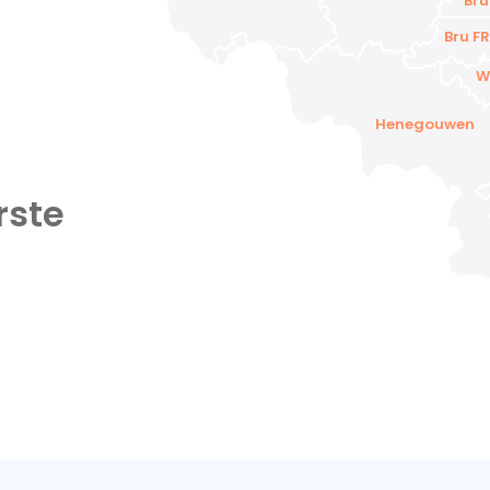
Bru
Bru FR
W
Henegouwen
rste