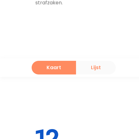
strafzaken.
Kaart
Lijst
12