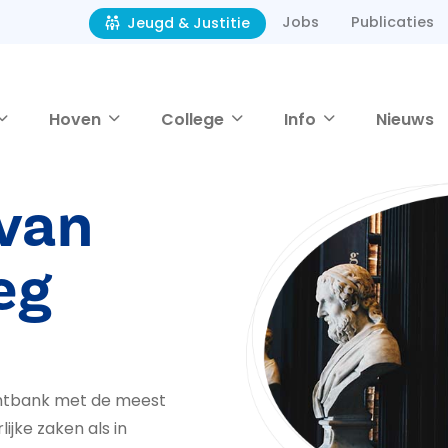
Jobs
Publicaties
Jeugd & Justitie
Hoven
College
Info
Nieuws
van
eg
chtbank met de meest
jke zaken als in