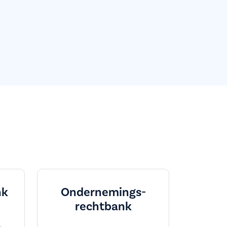
nk
Ondernemings­
rechtbank