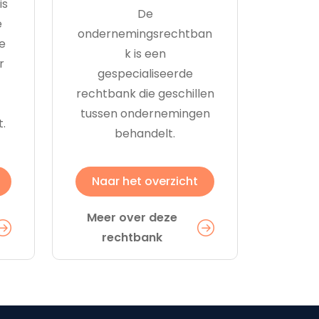
is
De
e
ondernemingsrechtban
e
k is een
r
gespecialiseerde
rechtbank die geschillen
tussen ondernemingen
t.
behandelt.
Naar het overzicht
Meer over deze
rechtbank