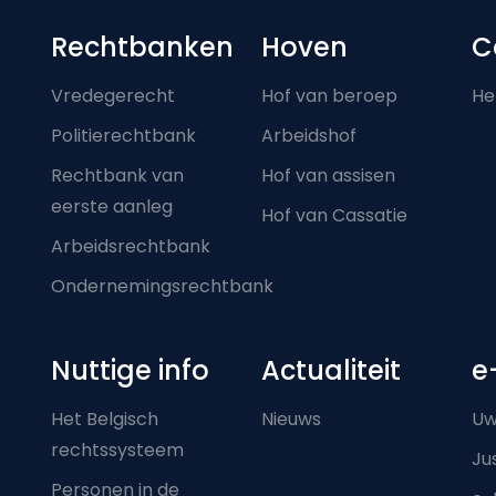
Footer-menu
Rechtbanken
Hoven
C
Vredegerecht
Hof van beroep
He
Politierechtbank
Arbeidshof
Rechtbank van
Hof van assisen
eerste aanleg
Hof van Cassatie
Arbeidsrechtbank
Ondernemingsrechtbank
Nuttige info
Actualiteit
e
Het Belgisch
Nieuws
Uw
rechtssysteem
Ju
Personen in de