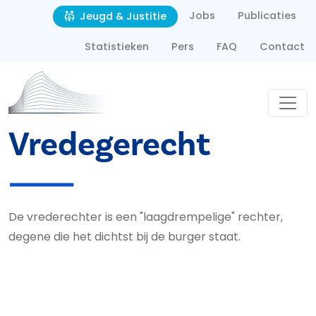
Second navigation
Overslaan en naar de inhoud gaan
Jobs
Publicaties
Jeugd & Justitie
Statistieken
Pers
FAQ
Contact
Vredegerecht
De vrederechter is een "laagdrempelige" rechter,
degene die het dichtst bij de burger staat.