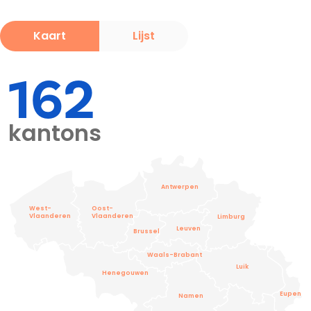
Kaart
Lijst
162
kantons
Antwerpen
West-
Oost-
Vlaanderen
Vlaanderen
Limburg
Leuven
Brussel
Waals-Brabant
Luik
Henegouwen
Eupen
Namen