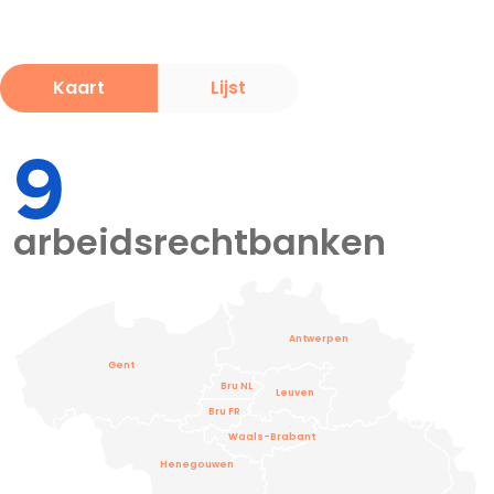
Kaart
Lijst
9
arbeidsrechtbanken
Antwerpen
Gent
Bru NL
Leuven
Bru FR
Waals-Brabant
Henegouwen