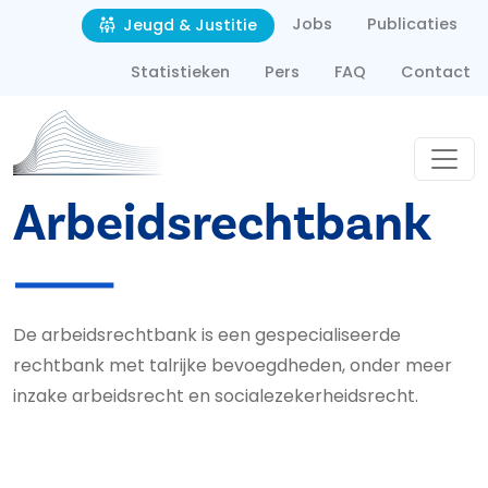
Second navigation
Overslaan en naar de inhoud gaan
Jobs
Publicaties
Jeugd & Justitie
Statistieken
Pers
FAQ
Contact
Arbeids­rechtbank
De arbeidsrechtbank is een gespecialiseerde
rechtbank met talrijke bevoegdheden, onder meer
inzake arbeidsrecht en socialezekerheidsrecht.