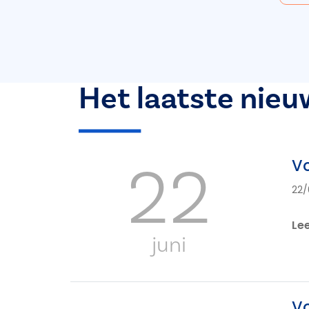
Het laatste nieu
22
Vo
22/
Le
juni
Vo