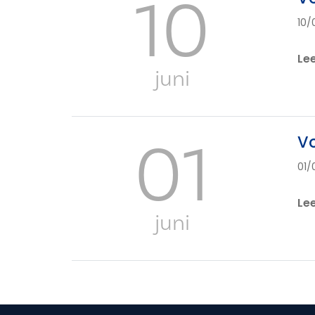
10
10/
Le
juni
01
V
01/
Le
juni