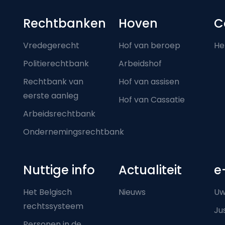
Footer-menu
Rechtbanken
Hoven
C
Vredegerecht
Hof van beroep
He
Politierechtbank
Arbeidshof
Rechtbank van
Hof van assisen
eerste aanleg
Hof van Cassatie
Arbeidsrechtbank
Ondernemingsrechtbank
Nuttige info
Actualiteit
e
Het Belgisch
Nieuws
Uw
rechtssysteem
Ju
Personen in de