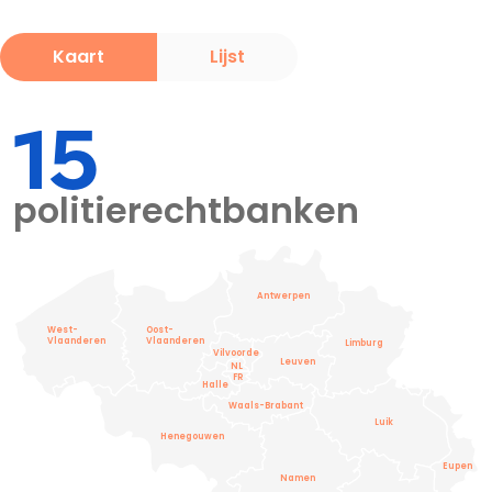
Kaart
Lijst
15
politierechtbanken
Antwerpen
West-
Oost-
Vlaanderen
Vlaanderen
Limburg
Vilvoorde
Leuven
NL
FR
Halle
Waals-Brabant
Luik
Henegouwen
Eupen
Namen