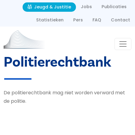
Second navigation
Overslaan en naar de inhoud gaan
Jobs
Publicaties
Jeugd & Justitie
Statistieken
Pers
FAQ
Contact
Politierechtbank
De politierechtbank mag niet worden verward met
de politie.