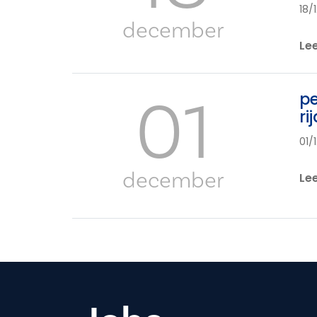
18/
december
Le
01
pe
ri
01/
december
Le