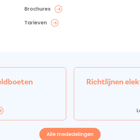
Brochures
Tarieven
eldboeten
Richtlijnen el
L
Alle mededelingen