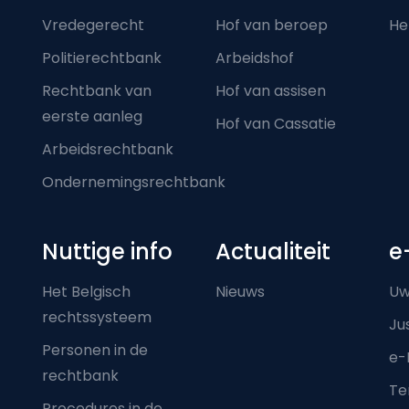
Vredegerecht
Hof van beroep
He
Politierechtbank
Arbeidshof
Rechtbank van
Hof van assisen
eerste aanleg
Hof van Cassatie
Arbeidsrechtbank
Ondernemingsrechtbank
Nuttige info
Actualiteit
e
Het Belgisch
Nieuws
Uw
rechtssysteem
Ju
Personen in de
e-
rechtbank
Ter
Procedures in de