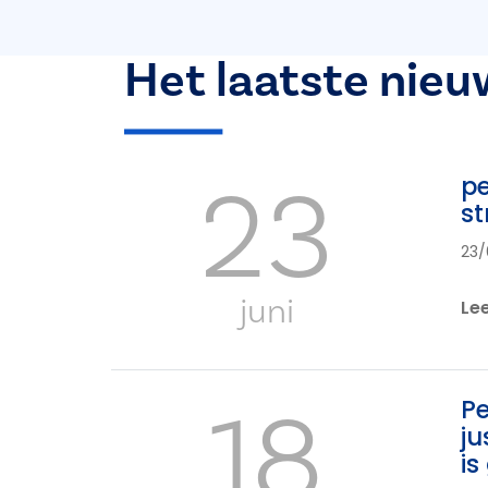
Het laatste nieu
23
pe
st
23/
juni
Le
18
Pe
ju
is