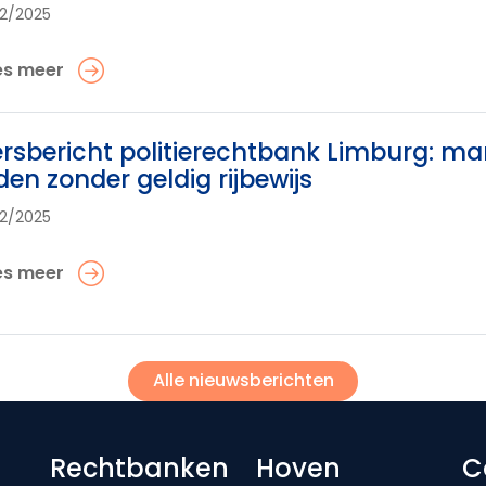
12/2025
es meer
rsbericht politierechtbank Limburg: ma
jden zonder geldig rijbewijs
12/2025
es meer
Alle nieuwsberichten
Footer-menu
Rechtbanken
Hoven
C