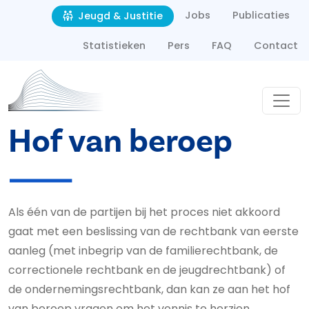
Second navigation
Overslaan en naar de inhoud gaan
Jobs
Publicaties
Jeugd & Justitie
Statistieken
Pers
FAQ
Contact
Hof van beroep
Als één van de partijen bij het proces niet akkoord
gaat met een beslissing van de rechtbank van eerste
aanleg (met inbegrip van de familierechtbank, de
correctionele rechtbank en de jeugdrechtbank) of
de ondernemingsrechtbank, dan kan ze aan het hof
van beroep vragen om het vonnis te herzien.