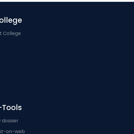
ollege
t College
-Tools
 dossier
st-on-web