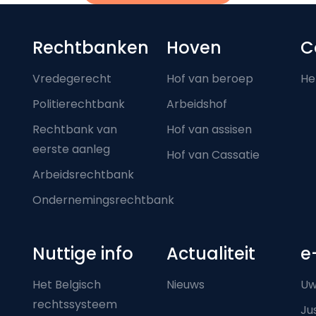
Footer-menu
Rechtbanken
Hoven
C
Vredegerecht
Hof van beroep
He
Politierechtbank
Arbeidshof
Rechtbank van
Hof van assisen
eerste aanleg
Hof van Cassatie
Arbeidsrechtbank
Ondernemingsrechtbank
Nuttige info
Actualiteit
e
Het Belgisch
Nieuws
Uw
rechtssysteem
Ju