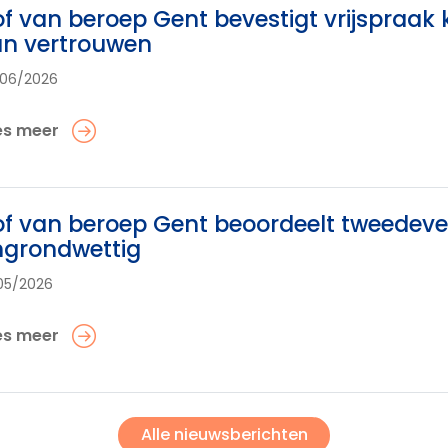
f van beroep Gent bevestigt vrijspraa
an vertrouwen
06/2026
es meer
f van beroep Gent beoordeelt tweedeverb
ngrondwettig
05/2026
es meer
Alle nieuwsberichten