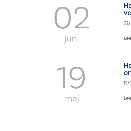
02
Ho
v
02/
juni
Le
19
Ho
o
19/
mei
Le