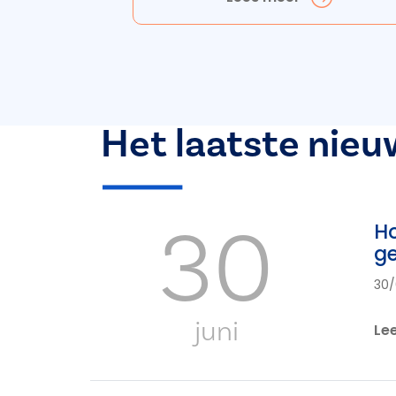
Het laatste nieu
30
Ho
ge
30/
juni
Le