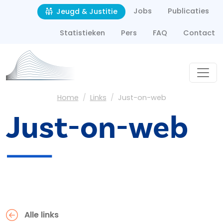
Second navigation
Overslaan en naar de inhoud gaan
Jobs
Publicaties
Jeugd & Justitie
Statistieken
Pers
FAQ
Contact
Kruimelpad
Home
Links
Just-on-web
Just-on-web
Alle links