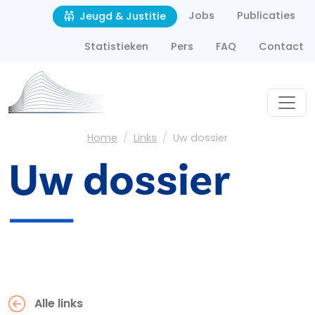
Second navigation
Overslaan en naar de inhoud gaan
Jobs
Publicaties
Jeugd & Justitie
Statistieken
Pers
FAQ
Contact
Kruimelpad
Home
Links
Uw dossier
Uw dossier
Alle links