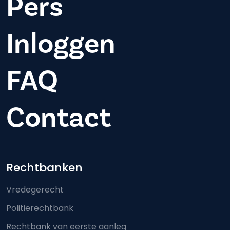
Pers
Inloggen
FAQ
Contact
Footer-menu
Rechtbanken
Vredegerecht
Politierechtbank
Rechtbank van eerste aanleg