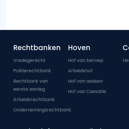
Footer-menu
Rechtbanken
Hoven
C
Vredegerecht
Hof van beroep
He
Politierechtbank
Arbeidshof
Rechtbank van
Hof van assisen
eerste aanleg
Hof van Cassatie
Arbeidsrechtbank
Ondernemingsrechtbank