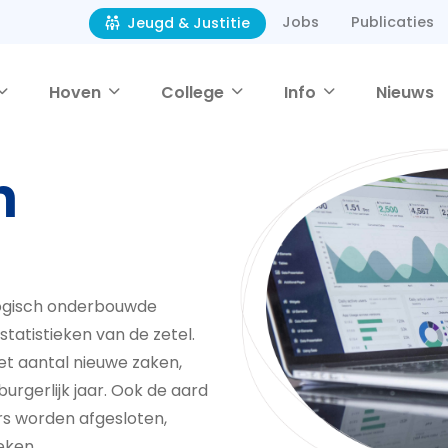
Jobs
Publicaties
Jeugd & Justitie
Hoven
College
Info
Nieuws
n
logisch onderbouwde
statistieken van de zetel.
et aantal nieuwe zaken,
rgerlijk jaar. Ook de aard
s worden afgesloten,
eken.