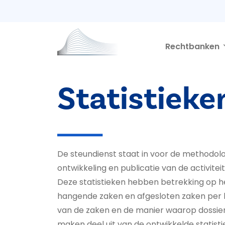
Second navigation
Overslaan en naar de inhoud gaan
Rechtbanken
Statistieke
De steundienst staat in voor de methodo
ontwikkeling en publicatie van de activiteit
Deze statistieken hebben betrekking op h
hangende zaken en afgesloten zaken per bu
van de zaken en de manier waarop dossier
maken deel uit van de ontwikkelde statisti