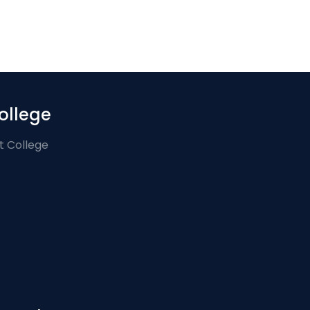
ollege
t College