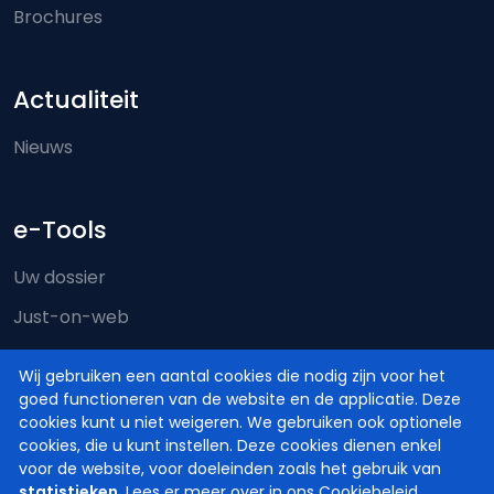
Brochures
Actualiteit
Nieuws
e-Tools
Uw dossier
Just-on-web
e-Deposit
Wij gebruiken een aantal cookies die nodig zijn voor het
Territoriale bevoegdheid
goed functioneren van de website en de applicatie. Deze
cookies kunt u niet weigeren. We gebruiken ook optionele
cookies, die u kunt instellen. Deze cookies dienen enkel
voor de website, voor doeleinden zoals het gebruik van
statistieken
. Lees er meer over in ons
Cookiebeleid
.