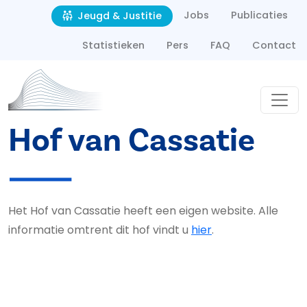
Second navigation
Overslaan en naar de inhoud gaan
Jobs
Publicaties
Jeugd & Justitie
Statistieken
Pers
FAQ
Contact
Hof van Cassatie
Het Hof van Cassatie heeft een eigen website. Alle
informatie omtrent dit hof vindt u
hier
.