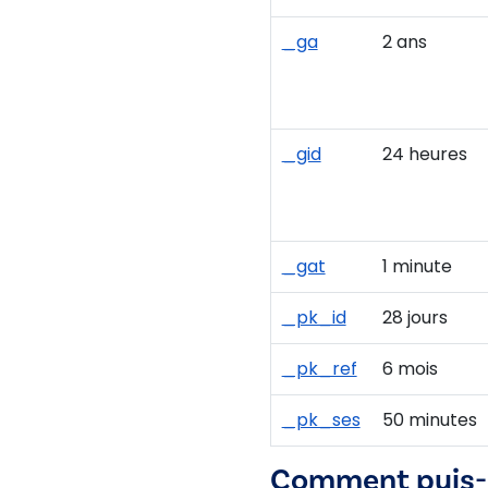
_ga
2 ans
_gid
24 heures
_gat
1 minute
_pk_id
28 jours
_pk_ref
6 mois
_pk_ses
50 minutes
Comment puis-je