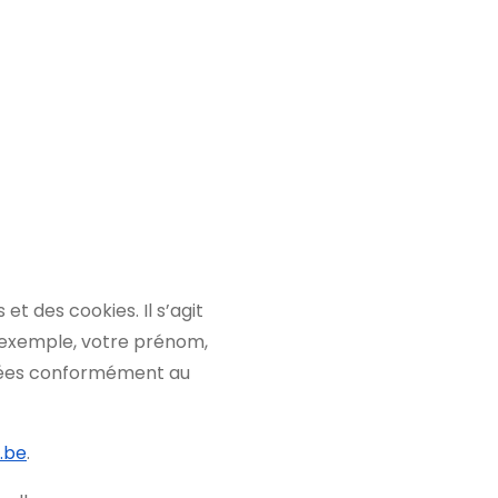
t des cookies. Il s’agit
 exemple, votre prénom,
égées conformément au
.be
.