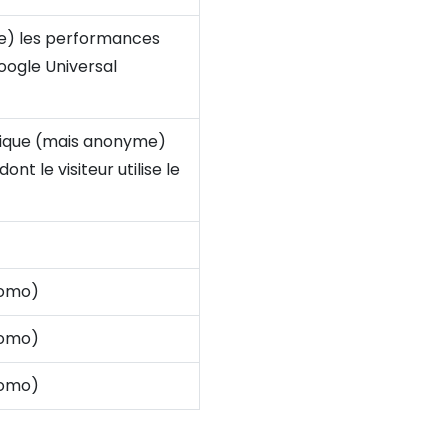
me) les performances
Google Universal
 unique (mais anonyme)
nt le visiteur utilise le
tomo)
tomo)
tomo)