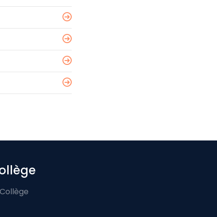
ollège
 Collège