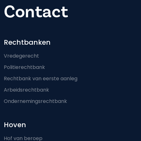
Contact
Footer-menu
Rechtbanken
Vredegerecht
Politierechtbank
Rechtbank van eerste aanleg
Arbeidsrechtbank
Ondernemingsrechtbank
Hoven
Hof van beroep