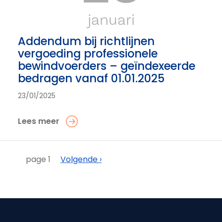
januari
Addendum bij richtlijnen
vergoeding professionele
bewindvoerders – geïndexeerde
bedragen vanaf 01.01.2025
23/01/2025
Lees meer
Paginering
Volgende
page 1
Volgende ›