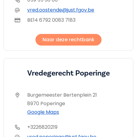
vred.oostende@just.fgov.be
BE14 6792 0083 7183
Naar deze rechtbank
Vredegerecht Poperinge
Burgemeester Bertenplein 21
8970 Poperinge
Google Maps
+3226820219
vred.poperinge@just.fgov.be