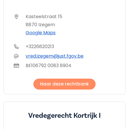
Kasteelstraat 15
8870 Izegem
Google Maps
+3226820213
vred.izegem@just.fgov.be
BE106792 0083 8904
Naar deze rechtbank
Vredegerecht Kortrijk I