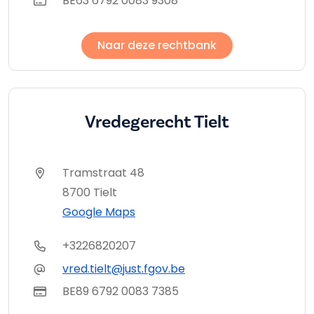
BE63 6792 0083 9308
Naar deze rechtbank
Vredegerecht Tielt
Tramstraat 48
8700 Tielt
Google Maps
+3226820207
vred.tielt@just.fgov.be
BE89 6792 0083 7385