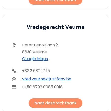
Vredegerecht Veurne
Peter Benoitlaan 2
8630 Veurne
Google Maps
+32 2 682 17 15
vred.veurne@just.fgov.be
BE50 6792 0085 0018
Naar deze rechtbank