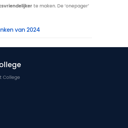
svriendelijker
te maken. De ‘onepager’
anken van 2024
ollege
t College