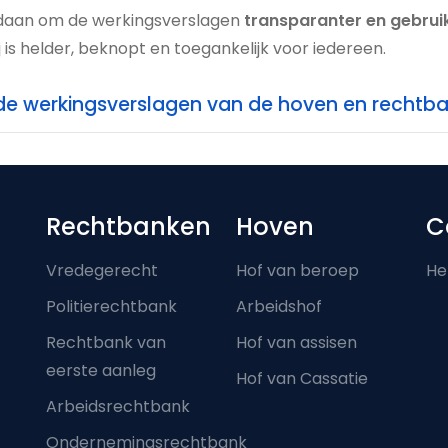
edaan om de werkingsverslagen
transparanter en gebruik
j is helder, beknopt en toegankelijk voor iedereen.
de werkingsverslagen van de hoven en rechtb
Footer-menu
Rechtbanken
Hoven
C
Vredegerecht
Hof van beroep
He
Politierechtbank
Arbeidshof
Rechtbank van
Hof van assisen
eerste aanleg
Hof van Cassatie
Arbeidsrechtbank
Ondernemingsrechtbank