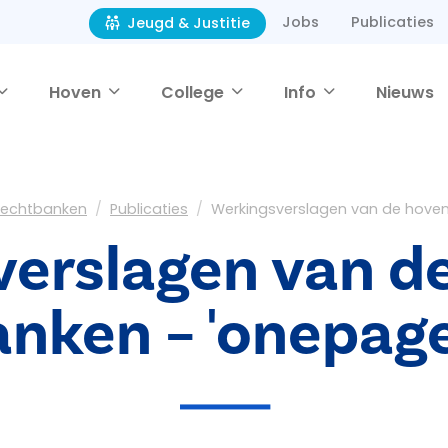
Jobs
Publicaties
Jeugd & Justitie
Hoven
College
Info
Nieuws
 rechtbanken
Publicaties
Werkingsverslagen van de hoven
erslagen van d
nken – 'onepag