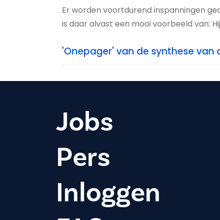
Er worden voortdurend inspanningen g
is daar alvast een mooi voorbeeld van: Hi
'Onepager' van de synthese van 
Jobs
Pers
Inloggen