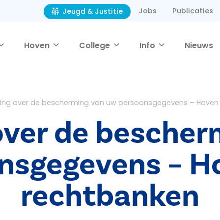
Jobs
Publicaties
Jeugd & Justitie
Hoven
College
Info
Nieuws
ring over de bescherming van uw persoonsgegevens – Hoven
over de besche
nsgegevens – H
rechtbanken