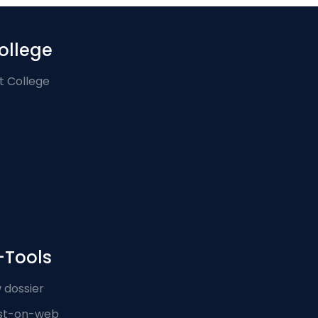
ollege
t College
-Tools
 dossier
st-on-web