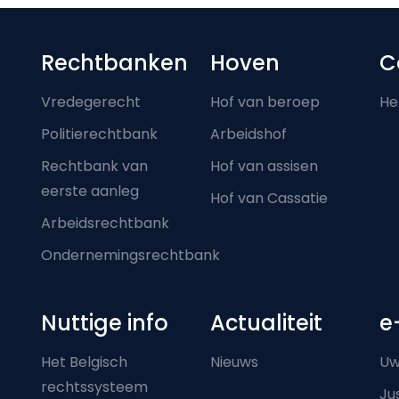
Footer-menu
Rechtbanken
Hoven
C
Vredegerecht
Hof van beroep
He
Politierechtbank
Arbeidshof
Rechtbank van
Hof van assisen
eerste aanleg
Hof van Cassatie
Arbeidsrechtbank
Ondernemingsrechtbank
Nuttige info
Actualiteit
e
Het Belgisch
Nieuws
Uw
rechtssysteem
Ju